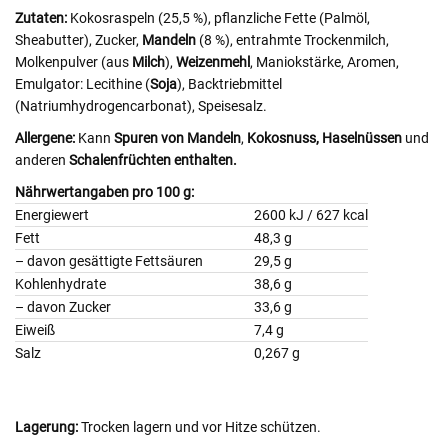
Zutaten:
Kokosraspeln (25,5 %), pflanzliche Fette (Palmöl,
Sheabutter), Zucker,
Mandeln
(8 %), entrahmte Trockenmilch
,
Molkenpulver (aus
Milch
),
Weizenmehl
, Maniokstärke, Aromen,
Emulgator: Lecithine (
Soja
), Backtriebmittel
(Natriumhydrogencarbonat), Speisesalz.
Allergene:
Kann
Spuren von Mandeln
,
Kokosnuss,
Haselnüssen
und
anderen
Schalenfrüchten enthalten.
Nährwertangaben pro 100 g:
Energiewert
2600 kJ / 627 kcal
Fett
48,3 g
– davon gesättigte Fettsäuren
29,5 g
Kohlenhydrate
38,6 g
– davon Zucker
33,6 g
Eiweiß
7,4 g
Salz
0,267 g
Lagerung:
Trocken lagern und vor Hitze schützen.