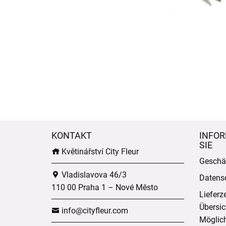
KONTAKT
INFOR
SIE
Květinářství City Fleur
Geschä
Vladislavova 46/3
Datens
110 00 Praha 1 – Nové Město
Lieferz
Übersic
info@cityfleur.com
Möglich