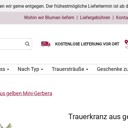
n wir gerne entgegen. Der frühestmögliche Liefertermin ist ab 
Wohin wir Blumen liefern
|
Liefergebühren
|
Konta
Wählen Sie Ihr Lieferdatum
KOSTENLOSE LIEFERUNG VOR ORT
ass
Nach Typ
Trauersträuße
Geschenke z
us gelben Mini-Gerbera
Trauerkranz aus g