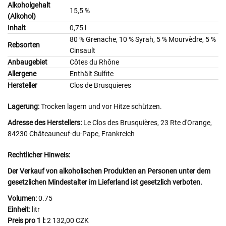
Alkoholgehalt
15,5 %
(Alkohol)
Inhalt
0,75 l
80 % Grenache, 10 % Syrah, 5 % Mourvèdre, 5 %
Rebsorten
Cinsault
Anbaugebiet
Côtes du Rhône
Allergene
Enthält Sulfite
Hersteller
Clos de Brusquieres
Lagerung:
Trocken lagern und vor Hitze schützen.
Adresse des Herstellers:
Le Clos des Brusquières, 23 Rte d'Orange,
84230 Châteauneuf-du-Pape, Frankreich
Rechtlicher Hinweis:
Der Verkauf von alkoholischen Produkten an Personen unter dem
gesetzlichen Mindestalter im Lieferland ist gesetzlich verboten.
Volumen:
0.75
Einheit:
litr
Preis pro 1 l:
2 132,00 CZK