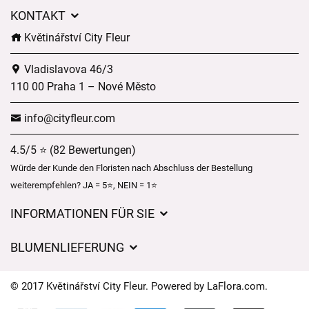
KONTAKT
Květinářství City Fleur
Vladislavova 46/3
110 00 Praha 1 – Nové Město
info@cityfleur.com
4.5/5 ⭐ (82 Bewertungen)
Würde der Kunde den Floristen nach Abschluss der Bestellung
weiterempfehlen? JA = 5⭐, NEIN = 1⭐
INFORMATIONEN FÜR SIE
Geschäftsbedingungen
BLUMENLIEFERUNG
Datenschutz
Liefergebühren
Lieferzeiten für Blumen – Übersicht der Möglichkeiten
© 2017 Květinářství City Fleur. Powered by
LaFlora.com
.
Wohin wir Blumen liefern