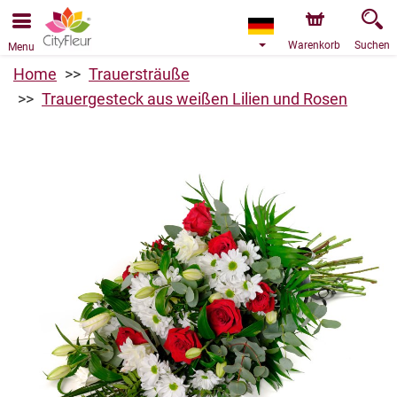
Bestellungen über unseren Onlineshop nehmen wir gerne
entgegen. Der frühestmögliche Liefertermin ist ab dem
09.08.2026 aufgrund von Betriebsurlaub.
Warenkorb
Suchen
Menu
Home
Trauersträuße
Trauergesteck aus weißen Lilien und Rosen