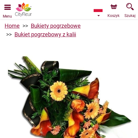
Przyjmujemy zamówienia za pośrednictwem naszego
sklepu internetowego. Najbliższy możliwy termin dostawy
to 07.08.2026 z powodu urlopu.
Koszyk
Szukaj
Menu
Home
Bukiety pogrzebowe
Bukiet pogrzebowy z kalii