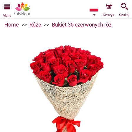
Przyjmujemy zamówienia za pośrednictwem naszego
sklepu internetowego. Najbliższy możliwy termin dostawy
to 09.08.2026 z powodu urlopu.
Koszyk
Szukaj
Menu
Home
Róże
Bukiet 35 czerwonych róż