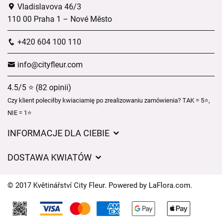
Vladislavova 46/3
110 00 Praha 1 – Nové Město
+420 604 100 110
info@cityfleur.com
4.5/5 ⭐ (82 opinii)
Czy klient poleciłby kwiaciarnię po zrealizowaniu zamówienia? TAK = 5⭐,
NIE = 1⭐
INFORMACJE DLA CIEBIE
Regulamin sklepu internetowego
DOSTAWA KWIATÓW
Ochrona danych osobowych
Opłaty za dostawę
Czasy dostawy kwiatów – przegląd możliwości
© 2017 Květinářství City Fleur. Powered by
LaFlora.com
.
Gdzie dostarczamy kwiaty
Ciasteczka