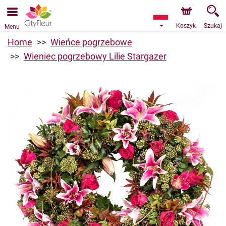
Przyjmujemy zamówienia za pośrednictwem naszego
sklepu internetowego. Najbliższy możliwy termin dostawy
to 10.08.2026 z powodu urlopu.
Koszyk
Szukaj
Menu
Home
Wieńce pogrzebowe
Wieniec pogrzebowy Lilie Stargazer