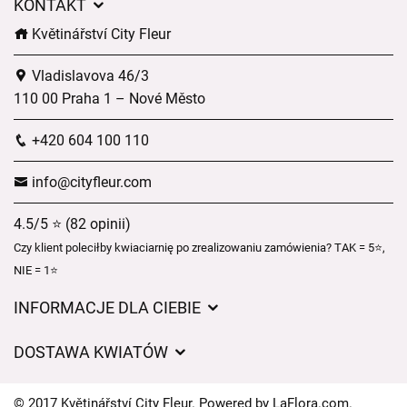
KONTAKT
Květinářství City Fleur
Vladislavova 46/3
110 00 Praha 1 – Nové Město
+420 604 100 110
info@cityfleur.com
4.5/5 ⭐ (82 opinii)
Czy klient poleciłby kwiaciarnię po zrealizowaniu zamówienia? TAK = 5⭐,
NIE = 1⭐
INFORMACJE DLA CIEBIE
Regulamin sklepu internetowego
DOSTAWA KWIATÓW
Ochrona danych osobowych
Opłaty za dostawę
Czasy dostawy kwiatów – przegląd możliwości
© 2017 Květinářství City Fleur. Powered by
LaFlora.com
.