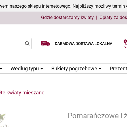
em naszego sklepu internetowego. Najbliższy możliwy termin 
Gdzie dostarczamy kwiaty
|
Opłaty za do
Wybierz datę dostawy
DARMOWA DOSTAWA LOKALNA
Według typu
Bukiety pogrzebowe
Prezen
te kwiaty mieszane
Pomarańczowe i ż