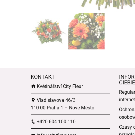
KONTAKT
INFOR
CIEBIE
Květinářství City Fleur
Regula
intern
Vladislavova 46/3
110 00 Praha 1 – Nové Město
Ochron
osobo
+420 604 100 110
Czasy 
przeglą