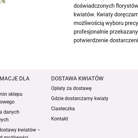
doświadczonych florystów
kwiatów. Kwiaty doręczam
możliwością wyboru precy
profesjonalnie przekazany 
potwierdzenie dostarczen
MACJE DLA
DOSTAWA KWIATÓW
Opłaty za dostawę
min sklepu
Gdzie dostarczamy kwiaty
etowego
Ciasteczka
a danych
Kontakt
wych
dostawy kwiatów –
d możliwości