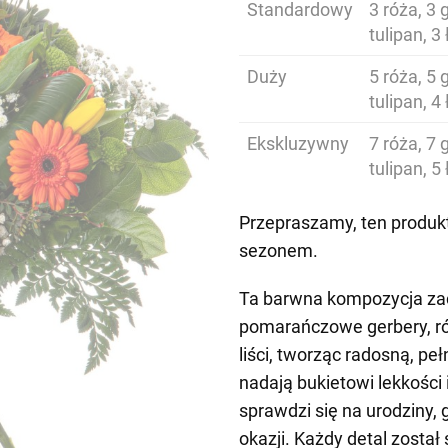
Standardowy
3 róża, 3 
tulipan, 3
Duży
5 róża, 5 
tulipan, 4
Ekskluzywny
7 róża, 7 
tulipan, 5
Przepraszamy, ten produkt
sezonem.
Ta barwna kompozycja zac
pomarańczowe gerbery, róże 
liści, tworząc radosną, p
nadają bukietowi lekkości 
sprawdzi się na urodziny, 
okazji. Każdy detal zosta