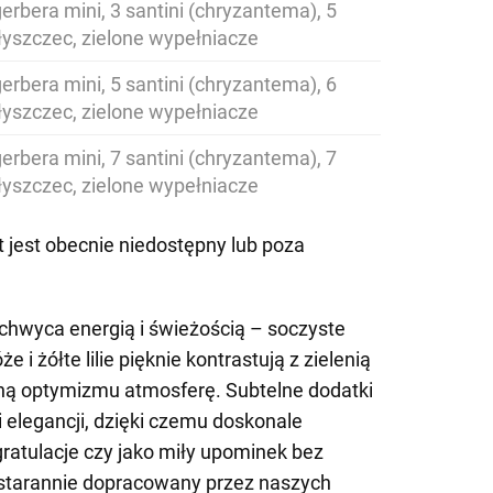
gerbera mini, 3 santini (chryzantema), 5
 łyszczec, zielone wypełniacze
gerbera mini, 5 santini (chryzantema), 6
 łyszczec, zielone wypełniacze
gerbera mini, 7 santini (chryzantema), 7
 łyszczec, zielone wypełniacze
 jest obecnie niedostępny lub poza
hwyca energią i świeżością – soczyste
i żółte lilie pięknie kontrastują z zielenią
ełną optymizmu atmosferę. Subtelne dodatki
i elegancji, dzięki czemu doskonale
gratulacje czy jako miły upominek bez
ł starannie dopracowany przez naszych