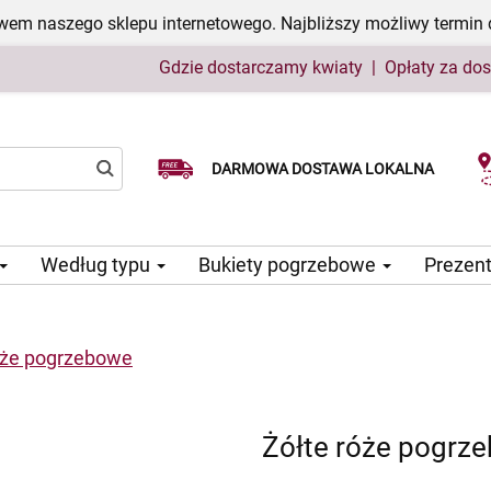
em naszego sklepu internetowego. Najbliższy możliwy termin 
Gdzie dostarczamy kwiaty
|
Opłaty za do
Wybierz datę dostawy
DARMOWA DOSTAWA LOKALNA
Według typu
Bukiety pogrzebowe
Prezen
óże pogrzebowe
Żółte róże pogrz