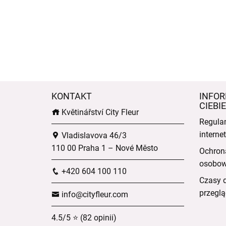
KONTAKT
INFOR
CIEBIE
Květinářství City Fleur
Regula
intern
Vladislavova 46/3
110 00 Praha 1 – Nové Město
Ochron
osobo
+420 604 100 110
Czasy 
przeglą
info@cityfleur.com
4.5/5 ⭐ (82 opinii)