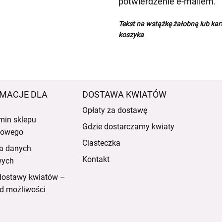
potwierdzenie e-mailem.
Tekst na wstążkę żałobną lub ka
koszyka
MACJE DLA
DOSTAWA KWIATÓW
Opłaty za dostawę
min sklepu
Gdzie dostarczamy kwiaty
etowego
Ciasteczka
a danych
Kontakt
wych
dostawy kwiatów –
d możliwości