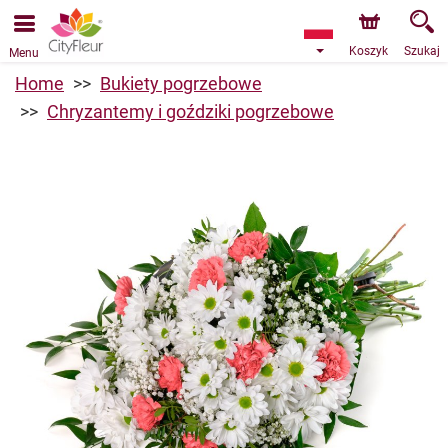
Przyjmujemy zamówienia za pośrednictwem naszego
sklepu internetowego. Najbliższy możliwy termin dostawy
to 10.08.2026 z powodu urlopu.
Koszyk
Szukaj
Menu
Home
Bukiety pogrzebowe
Chryzantemy i goździki pogrzebowe