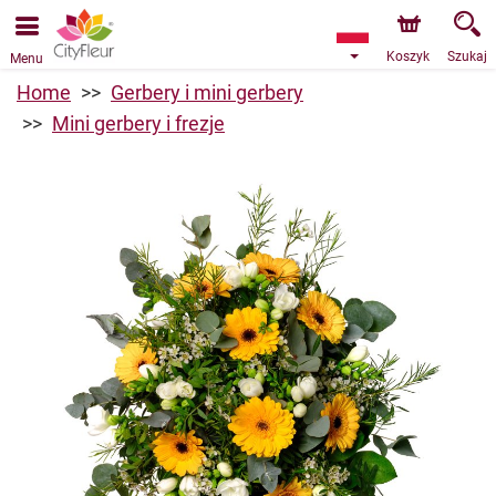
Przyjmujemy zamówienia za pośrednictwem naszego
sklepu internetowego. Najbliższy możliwy termin dostawy
to 10.08.2026 z powodu urlopu.
Koszyk
Szukaj
Menu
Home
Gerbery i mini gerbery
Mini gerbery i frezje