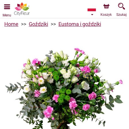
Przyjmujemy zamówienia za pośrednictwem naszego
sklepu internetowego. Najbliższy możliwy termin dostawy
to 07.08.2026 z powodu urlopu.
Koszyk
Szukaj
Menu
Home
Goździki
Eustoma i goździki