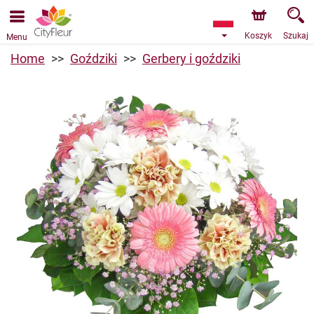
Przyjmujemy zamówienia za pośrednictwem naszego
sklepu internetowego. Najbliższy możliwy termin dostawy
to 09.08.2026 z powodu urlopu.
Koszyk
Szukaj
Menu
Home
Goździki
Gerbery i goździki