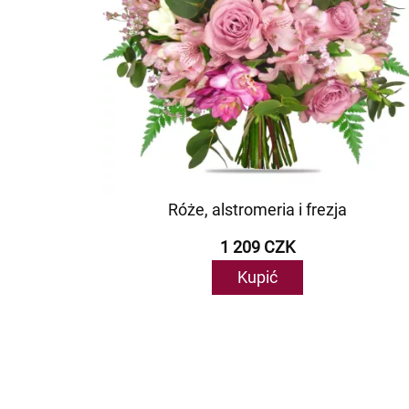
Róże, alstromeria i frezja
1 209 CZK
Kupić