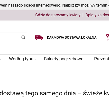
em naszego sklepu internetowego. Najbliższy możliwy termin 
Gdzie dostarczamy kwiaty
|
Opłaty za do
Wybierz datę dostawy
DARMOWA DOSTAWA LOKALNA
Według typu
Bukiety pogrzebowe
Prezen
dostawą tego samego dnia – świeże kw