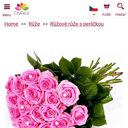
Objednávky přes e-shop přijímáme. Nejbližší možné
doručení je od 11.8.2026 z důvodu dovolené.
Košík
Hledat
Menu
Home
Růže
Růžové růže s perličkou