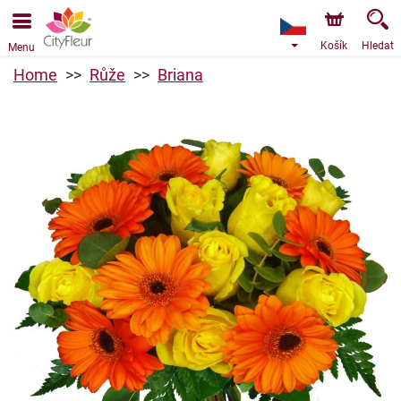
Objednávky přes e-shop přijímáme. Nejbližší možné
doručení je od 9.8.2026 z důvodu dovolené.
Košík
Hledat
Menu
Home
Růže
Briana