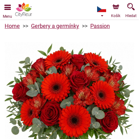
Objednávky přes e-shop přijímáme. Nejbližší možné
doručení je od 11.8.2026 z důvodu dovolené.
Košík
Hledat
Menu
Home
Gerbery a germínky
Passion