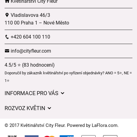
Květinářství City Fleur
Vladislavova 46/3
110 00 Praha 1 – Nové Město
+420 604 100 110
info@cityfleur.com
4.5/5 ⭐ (83 hodnocení)
Doporučil by zákazník květinářství po vyřízení objednávky? ANO = 5⭐, NE =
1⭐
INFORMACE PRO VÁS
Obchodní podmínky
ROZVOZ KVĚTIN
Pro firmy
Ceny za doručení
Ochrana osobních údajů
© 2017 Květinářství City Fleur. Powered by
LaFlora.com
.
Kam doručujeme květiny
Často kladené dotazy