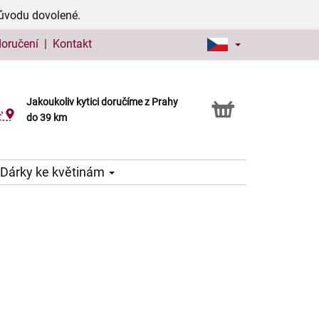
důvodu dovolené.
doručení
|
Kontakt
Jakoukoliv kytici doručíme z Prahy
Možnost vyzvednout v naší květince
do 39 km
Dárky ke květinám