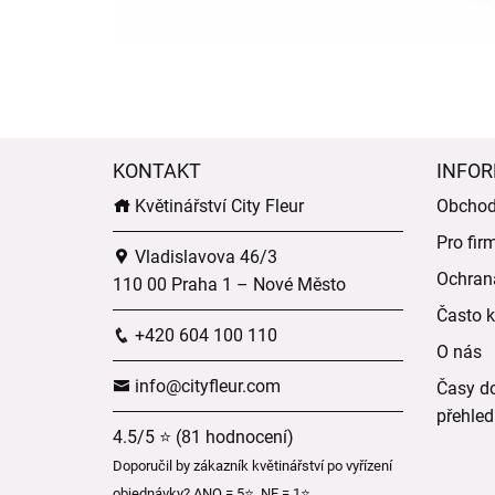
KONTAKT
INFOR
Květinářství City Fleur
Obchod
Pro fir
Vladislavova 46/3
Ochran
110 00 Praha 1 – Nové Město
Často k
+420 604 100 110
O nás
info@cityfleur.com
Časy do
přehled
4.5/5 ⭐ (81 hodnocení)
Doporučil by zákazník květinářství po vyřízení
objednávky? ANO = 5⭐, NE = 1⭐