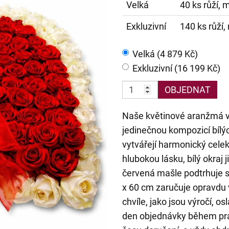
Velká
40 ks růží,
Exkluzivní
140 ks růží
Velká (4 879 Kč)
Exkluzivní (16 199 Kč)
OBJEDNAT
Naše květinové aranžmá v
jedinečnou kompozicí bílýc
vytvářejí harmonický celek
hlubokou lásku, bílý okraj
červená mašle podtrhuje s
x 60 cm zaručuje opravdu 
chvíle, jako jsou výročí, 
den objednávky během pra