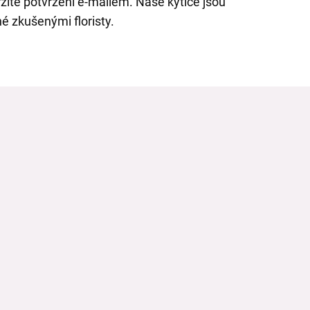
žíte potvrzení e-mailem. Naše kytice jsou
é zkušenými floristy.