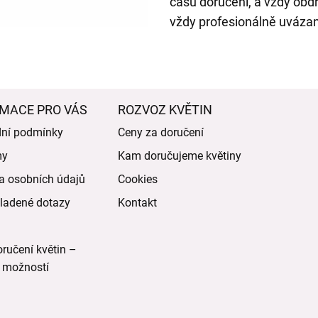
času doručení, a vždy obdr
vždy profesionálně uvázan
MACE PRO VÁS
ROZVOZ KVĚTIN
ní podmínky
Ceny za doručení
my
Kam doručujeme květiny
a osobních údajů
Cookies
ladené dotazy
Kontakt
ručení květin –
 možností