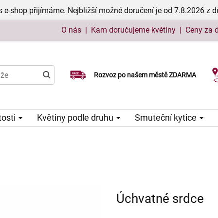
 e-shop přijímáme. Nejbližší možné doručení je od 7.8.2026 z 
O nás
|
Kam doručujeme květiny
|
Ceny za 
Rozvoz po našem městě ZDARMA
Možný výběr času a dne doručení
tosti
Květiny podle druhu
Smuteční kytice
Úchvatné srdce