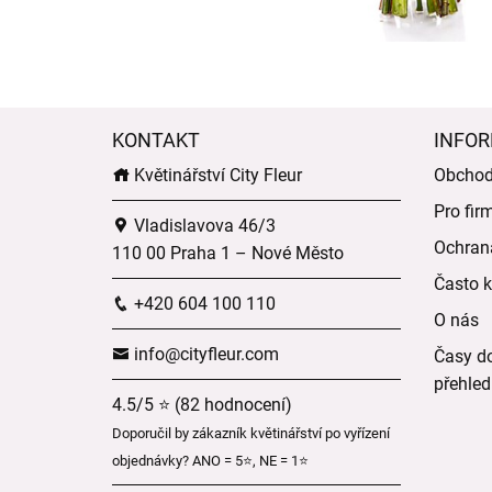
KONTAKT
INFOR
Květinářství City Fleur
Obchod
Pro fir
Vladislavova 46/3
Ochran
110 00 Praha 1 – Nové Město
Často k
+420 604 100 110
O nás
info@cityfleur.com
Časy do
přehled
4.5/5 ⭐ (82 hodnocení)
Doporučil by zákazník květinářství po vyřízení
objednávky? ANO = 5⭐, NE = 1⭐