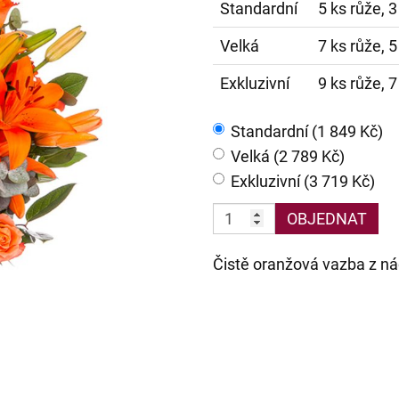
Standardní
5 ks růže, 3
Velká
7 ks růže, 5
Exkluzivní
9 ks růže, 7
Standardní (1 849 Kč)
Velká (2 789 Kč)
Exkluzivní (3 719 Kč)
OBJEDNAT
Čistě oranžová vazba z nádh