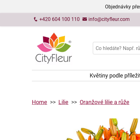
Objednávky přes
+420 604 100 110
info@cityfleur.com
Květiny podle příleži
Home
Lilie
Oranžové lilie a růže