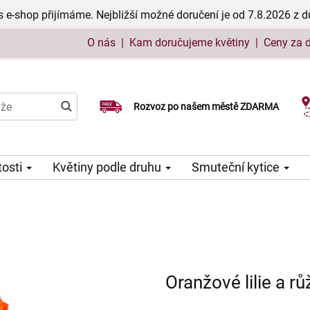
 e-shop přijímáme. Nejbližší možné doručení je od 7.8.2026 z 
O nás
|
Kam doručujeme květiny
|
Ceny za 
Rozvoz po našem městě ZDARMA
Možný výběr času a dne doručení
tosti
Květiny podle druhu
Smuteční kytice
Oranžové lilie a rů