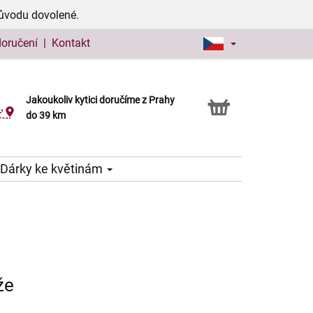
důvodu dovolené.
doručení
|
Kontakt
Jakoukoliv kytici doručíme z Prahy
Možnost vyzvednout v naší květince
do 39 km
Dárky ke květinám
že