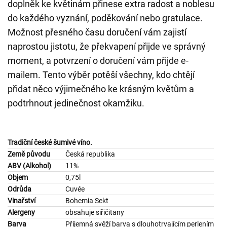
doplněk ke květinám přinese extra radost a noblesu
do každého vyznání, poděkování nebo gratulace.
Možnost přesného času doručení vám zajistí
naprostou jistotu, že překvapení přijde ve správný
moment, a potvrzení o doručení vám přijde e-
mailem. Tento výběr potěší všechny, kdo chtějí
přidat něco výjimečného ke krásným květům a
podtrhnout jedinečnost okamžiku.
Tradiční české šumivé víno.
Země původu
Česká republika
ABV (Alkohol)
11%
Objem
0,75l
Odrůda
Cuvée
Vinařství
Bohemia Sekt
Alergeny
obsahuje siřičitany
Barva
Přijemná svěží barva s dlouhotrvajícím perlením