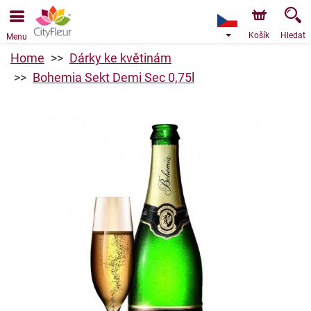
Objednávky přes e-shop přijímáme. Nejbližší možné
doručení je od 10.8.2026 z důvodu dovolené.
Košík
Hledat
Menu
Home
Dárky ke květinám
Bohemia Sekt Demi Sec 0,75l