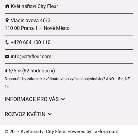
Květinářství City Fleur
Vladislavova 46/3
110 00 Praha 1 – Nové Město
+420 604 100 110
info@cityfleur.com
4.5/5 ⭐ (82 hodnocení)
Doporučil by zákazník květinářství po vyřízení objednávky? ANO = 5⭐, NE =
1⭐
INFORMACE PRO VÁS
Obchodní podmínky
ROZVOZ KVĚTIN
Pro firmy
Ceny za doručení
Ochrana osobních údajů
© 2017 Květinářství City Fleur. Powered by
LaFlora.com
.
Kam doručujeme květiny