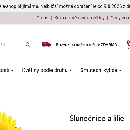
 e-shop přijímáme. Nejbližší možné doručení je od 9.8.2026 z 
O nás
|
Kam doručujeme květiny
|
Ceny za 
Rozvoz po našem městě ZDARMA
Možný výběr času a dne doručení
tosti
Květiny podle druhu
Smuteční kytice
Slunečnice a lilie