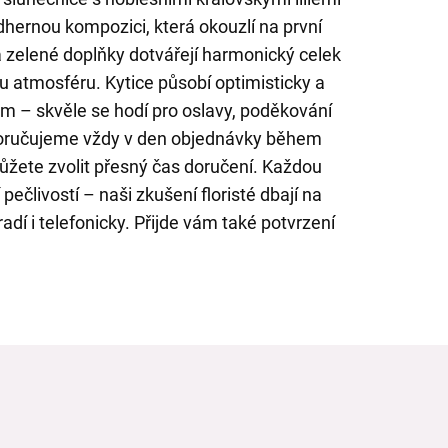
dhernou kompozici, která okouzlí na první
zelené doplňky dotvářejí harmonický celek
ou atmosféru. Kytice působí optimisticky a
 – skvěle se hodí pro oslavy, poděkování
 Doručujeme vždy v den objednávky během
můžete zvolit přesný čas doručení. Každou
ečlivostí – naši zkušení floristé dbají na
adí i telefonicky. Přijde vám také potvrzení