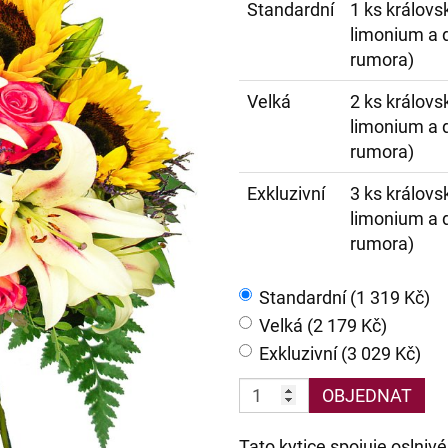
Standardní
1 ks královsk
limonium a d
rumora)
Velká
2 ks královsk
limonium a d
rumora)
Exkluzivní
3 ks královsk
limonium a d
rumora)
Standardní (1 319 Kč)
Velká (2 179 Kč)
Exkluzivní (3 029 Kč)
OBJEDNAT
Tato kytice spojuje oslniv