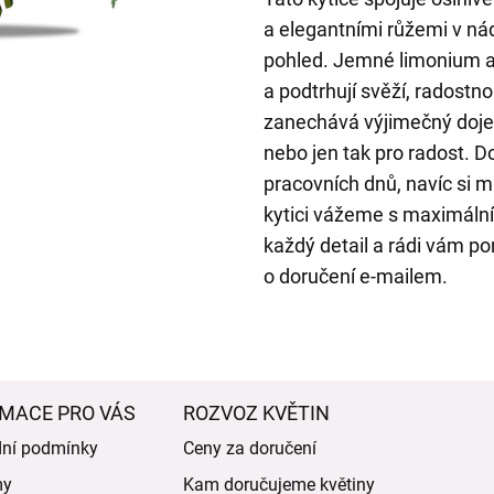
a elegantními růžemi v ná
pohled. Jemné limonium a 
a podtrhují svěží, radostn
zanechává výjimečný dojem
nebo jen tak pro radost.
pracovních dnů, navíc si 
kytici vážeme s maximální p
každý detail a rádi vám por
o doručení e-mailem.
MACE PRO VÁS
ROZVOZ KVĚTIN
ní podmínky
Ceny za doručení
my
Kam doručujeme květiny