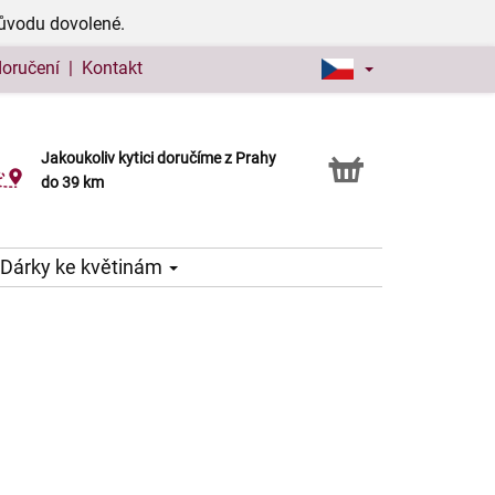
důvodu dovolené.
doručení
|
Kontakt
Jakoukoliv kytici doručíme z Prahy
Možnost vyzvednout v naší květince
do 39 km
Dárky ke květinám