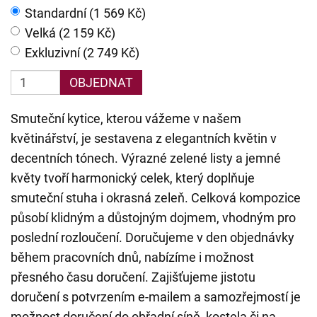
Standardní (1 569 Kč)
Velká (2 159 Kč)
Exkluzivní (2 749 Kč)
OBJEDNAT
Smuteční kytice, kterou vážeme v našem
květinářství, je sestavena z elegantních květin v
decentních tónech. Výrazné zelené listy a jemné
květy tvoří harmonický celek, který doplňuje
smuteční stuha i okrasná zeleň. Celková kompozice
působí klidným a důstojným dojmem, vhodným pro
poslední rozloučení. Doručujeme v den objednávky
během pracovních dnů, nabízíme i možnost
přesného času doručení. Zajišťujeme jistotu
doručení s potvrzením e-mailem a samozřejmostí je
možnost doručení do obřadní síně, kostela či na