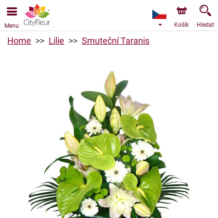
Objednávky přes e-shop přijímáme. Nejbližší možné
doručení je od 7.8.2026 z důvodu dovolené.
Košík
Hledat
Menu
Home
Lilie
Smuteční Taranis