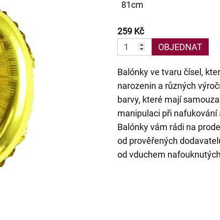
81cm
259 Kč
OBJEDNAT
Balónky ve tvaru čísel, kt
narozenin a různých výročí.
barvy, které mají samouza
manipulaci při nafukován
Balónky vám rádi na prod
od prověřených dodavatelů
od vduchem nafouknutých 