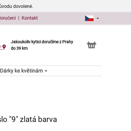
důvodu dovolené.
doručení
|
Kontakt
Jakoukoliv kytici doručíme z Prahy
Možnost vyzvednout v naší květince
do 39 km
Dárky ke květinám
lo "9" zlatá barva