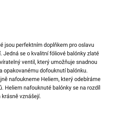
eré jsou perfektním doplňkem pro oslavu
 Jedná se o kvalitní fóliové balónky zlaté
víratelný ventil, který umožňuje snadnou
í a opakovanému dofouknutí balónku.
ejně nafoukneme Heliem, který odebíráme
. Heliem nafouknuté balónky se na rozdíl
krásně vznášejí.