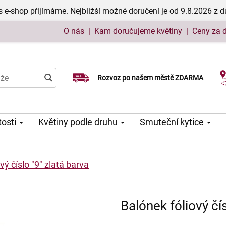
 e-shop přijímáme. Nejbližší možné doručení je od 9.8.2026 z 
O nás
|
Kam doručujeme květiny
|
Ceny za 
Rozvoz po našem městě ZDARMA
Možný výběr času a dne doručení
tosti
Květiny podle druhu
Smuteční kytice
vý číslo "9" zlatá barva
Balónek fóliový čís