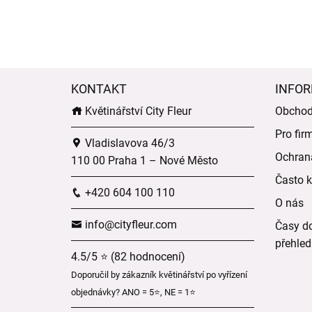
KONTAKT
INFOR
Květinářství City Fleur
Obchod
Pro fir
Vladislavova 46/3
Ochran
110 00 Praha 1 – Nové Město
Často k
+420 604 100 110
O nás
info@cityfleur.com
Časy do
přehled
4.5/5 ⭐ (82 hodnocení)
Doporučil by zákazník květinářství po vyřízení
objednávky? ANO = 5⭐, NE = 1⭐