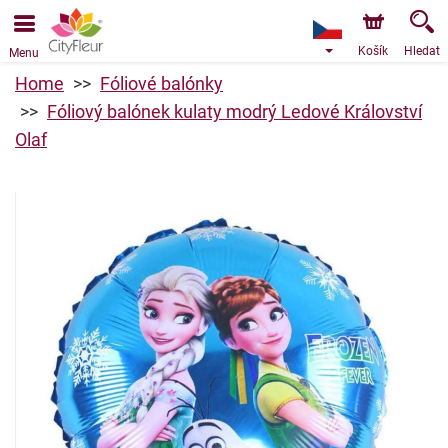
Objednávky přes e-shop přijímáme. Nejbližší možné
doručení je od 9.8.2026 z důvodu dovolené.
Košík
Hledat
Menu
Home
Fóliové balónky
Fóliový balónek kulaty modrý Ledové Království
Olaf