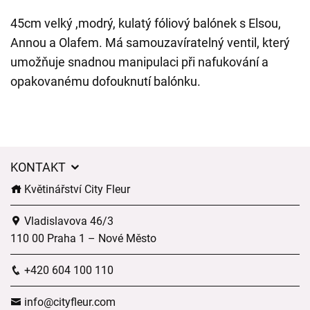
45cm velký ,modrý, kulatý fóliový balónek s Elsou,
Annou a Olafem. Má samouzavíratelný ventil, který
umožňuje snadnou manipulaci při nafukování a
opakovanému dofouknutí balónku.
KONTAKT
Květinářství City Fleur
Vladislavova 46/3
110 00 Praha 1 – Nové Město
+420 604 100 110
info@cityfleur.com