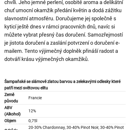
chvíli. Jeho jemné perlení, osobité aroma a delikátní
chuť umocní okamžik předání květin a dodá zážitku
slavnostní atmosféru. Doručujeme jej společně s
kyticí ještě dnes v rámci pracovních dnů, navíc si
můžete vybrat přesný čas doručení. Samozřejmostí
je jistota doručení a zaslání potvrzení o doručení e-
mailem. Tento výjimečný doplněk přináší radost a
dotváří krásu výjimečných okamžiků.
Šampaňské se slámově zlatou barvou a zelekavými odlesky které
patří mezi světovou elitu
Země
Francie
původu
ABV
12%
(Alkohol)
Objem
0,75l
20-30% Chardonnay, 30-40% Pinot Noir, 30-40% Pinot