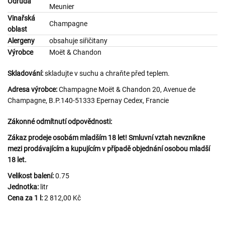
Odrůda
Meunier
Vinařská
Champagne
oblast
Alergeny
obsahuje siřičitany
Výrobce
Moët & Chandon
Skladování:
skladujte v suchu a chraňte před teplem.
Adresa výrobce:
Champagne Moët & Chandon 20, Avenue de
Champagne, B.P.140-51333 Epernay Cedex, Francie
Zákonné odmítnutí odpovědnosti:
Zákaz prodeje osobám mladším 18 let! Smluvní vztah nevznikne
mezi prodávajícím a kupujícím v případě objednání osobou mladší
18 let.
Velikost balení:
0.75
Jednotka:
litr
Cena za 1 l:
2 812,00 Kč