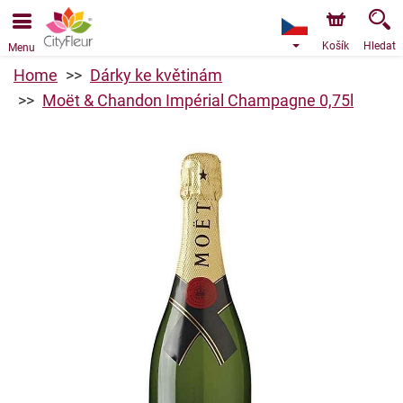
Objednávky přes e-shop přijímáme. Nejbližší možné
doručení je od 9.8.2026 z důvodu dovolené.
Košík
Hledat
Menu
Home
Dárky ke květinám
Moët & Chandon Impérial Champagne 0,75l