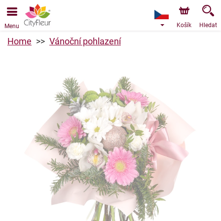
Objednávky přes e-shop přijímáme. Nejbližší možné
doručení je od 7.8.2026 z důvodu dovolené.
Košík
Hledat
Menu
Home
Vánoční pohlazení