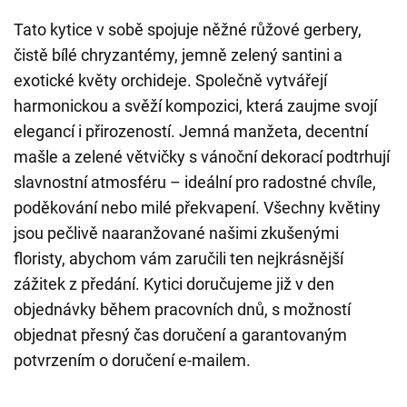
Tato kytice v sobě spojuje něžné růžové gerbery,
čistě bílé chryzantémy, jemně zelený santini a
exotické květy orchideje. Společně vytvářejí
harmonickou a svěží kompozici, která zaujme svojí
elegancí i přirozeností. Jemná manžeta, decentní
mašle a zelené větvičky s vánoční dekorací podtrhují
slavnostní atmosféru – ideální pro radostné chvíle,
poděkování nebo milé překvapení. Všechny květiny
jsou pečlivě naaranžované našimi zkušenými
floristy, abychom vám zaručili ten nejkrásnější
zážitek z předání. Kytici doručujeme již v den
objednávky během pracovních dnů, s možností
objednat přesný čas doručení a garantovaným
potvrzením o doručení e-mailem.