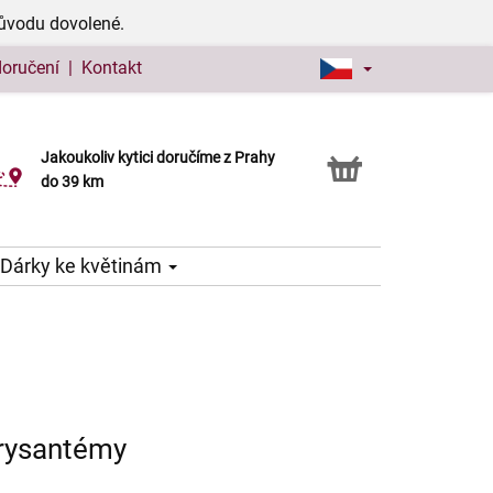
důvodu dovolené.
doručení
|
Kontakt
Jakoukoliv kytici doručíme z Prahy
Možnost vyzvednout v naší květince
do 39 km
Dárky ke květinám
hrysantémy