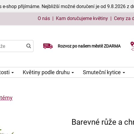
 e-shop přijímáme. Nejbližší možné doručení je od 9.8.2026 z 
O nás
|
Kam doručujeme květiny
|
Ceny za 
Rozvoz po našem městě ZDARMA
Možný výběr času a dne doručení
tosti
Květiny podle druhu
Smuteční kytice
ntémy
Barevné růže a c