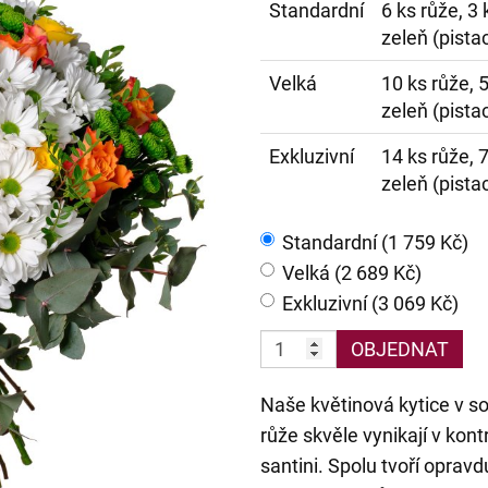
Standardní
6 ks růže, 3
zeleň (pistac
Velká
10 ks růže, 
zeleň (pistac
Exkluzivní
14 ks růže, 
zeleň (pistac
Standardní (1 759 Kč)
Velká (2 689 Kč)
Exkluzivní (3 069 Kč)
OBJEDNAT
Naše květinová kytice v so
růže skvěle vynikají v kon
santini. Spolu tvoří oprav