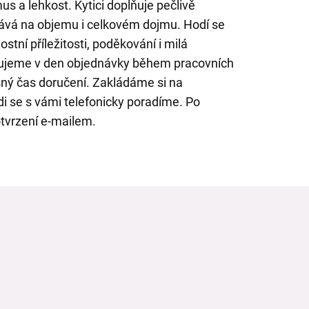
us a lehkost. Kytici doplňuje pečlivě
odává na objemu i celkovém dojmu. Hodí se
stní příležitosti, poděkování i milá
čujeme v den objednávky během pracovních
sný čas doručení. Zakládáme si na
di se s vámi telefonicky poradíme. Po
tvrzení e-mailem.