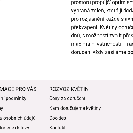
prostoru propůjčí optimism
vybraná zeleň, která jí d
pro rozjasnění každé slavno
překvapení. Květiny doru
dnů, s možností zvolit pře
maximální vstřícnosti – rá
doručení vždy zasíláme po
MACE PRO VÁS
ROZVOZ KVĚTIN
ní podmínky
Ceny za doručení
my
Kam doručujeme květiny
a osobních údajů
Cookies
ladené dotazy
Kontakt