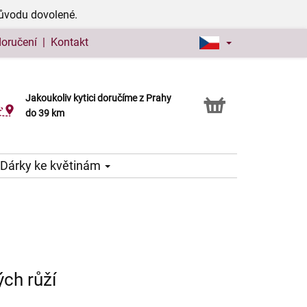
důvodu dovolené.
doručení
|
Kontakt
Jakoukoliv kytici doručíme z Prahy
Možnost vyzvednout v naší květince
do 39 km
Dárky ke květinám
ch růží