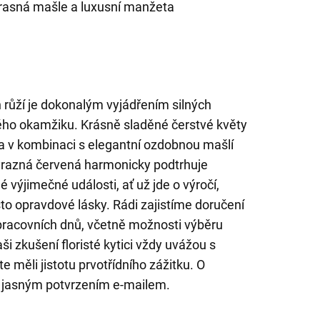
krasná mašle a luxusní manžeta
 růží je dokonalým vyjádřením silných
o okamžiku. Krásně sladěné čerstvé květy
a v kombinaci s elegantní ozdobnou mašlí
Výrazná červená harmonicky podtrhuje
 výjimečné události, ať už jde o výročí,
 opravdové lásky. Rádi zajistíme doručení
racovních dnů, včetně možnosti výběru
i zkušení floristé kytici vždy uvážou s
e měli jistotu prvotřídního zážitku. O
 jasným potvrzením e-mailem.