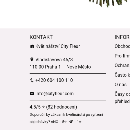
KONTAKT
INFOR
Květinářství City Fleur
Obchod
Pro fir
Vladislavova 46/3
Ochran
110 00 Praha 1 – Nové Město
Často k
+420 604 100 110
O nás
info@cityfleur.com
Časy do
přehled
4.5/5 ⭐ (82 hodnocení)
Doporučil by zákazník květinářství po vyřízení
objednávky? ANO = 5⭐, NE = 1⭐