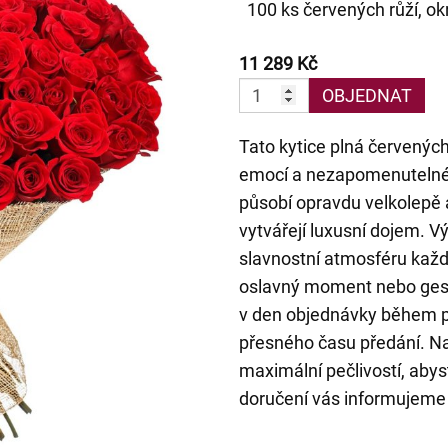
100 ks červených růží, o
11 289 Kč
OBJEDNAT
Tato kytice plná červených
emocí a nezapomenutelnéh
působí opravdu velkolepě 
vytvářejí luxusní dojem. 
slavnostní atmosféru každé
oslavný moment nebo gesto
v den objednávky během p
přesného času předání. Naš
maximální pečlivostí, abyst
doručení vás informujeme