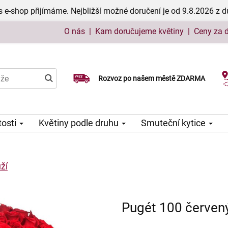
 e-shop přijímáme. Nejbližší možné doručení je od 9.8.2026 z 
O nás
|
Kam doručujeme květiny
|
Ceny za 
Rozvoz po našem městě ZDARMA
Možný výběr času a dne doručení
tosti
Květiny podle druhu
Smuteční kytice
ží
Pugét 100 červený