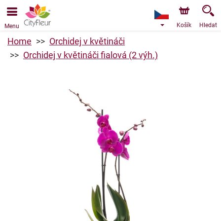
Objednávky přes e-shop přijímáme. Nejbližší možné
doručení je od 10.8.2026 z důvodu dovolené.
Košík
Hledat
Menu
Home
Orchidej v květináči
Orchidej v květináči fialová (2 výh.)