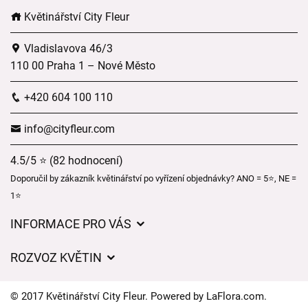
Květinářství City Fleur
Vladislavova 46/3
110 00 Praha 1 – Nové Město
+420 604 100 110
info@cityfleur.com
4.5/5 ⭐ (82 hodnocení)
Doporučil by zákazník květinářství po vyřízení objednávky? ANO = 5⭐, NE =
1⭐
INFORMACE PRO VÁS
Obchodní podmínky
ROZVOZ KVĚTIN
Pro firmy
Ceny za doručení
Ochrana osobních údajů
© 2017 Květinářství City Fleur. Powered by
LaFlora.com
.
Kam doručujeme květiny