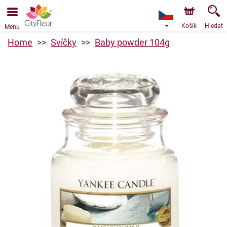
Objednávky přes e-shop přijímáme. Nejbližší možné
doručení je od 9.8.2026 z důvodu dovolené.
Košík
Hledat
Menu
Home
Svíčky
Baby powder 104g