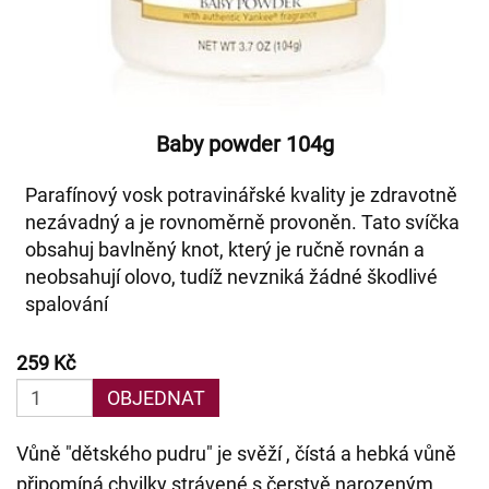
Baby powder 104g
Parafínový vosk potravinářské kvality je zdravotně
nezávadný a je rovnoměrně provoněn. Tato svíčka
obsahuj bavlněný knot, který je ručně rovnán a
neobsahují olovo, tudíž nevzniká žádné škodlivé
spalování
259 Kč
OBJEDNAT
Vůně "dětského pudru" je svěží , čístá a hebká vůně
připomíná chvilky strávené s čerstvě narozeným