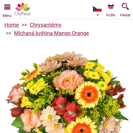
Objednávky přes e-shop přijímáme. Nejbližší možné
doručení je od 9.8.2026 z důvodu dovolené.
Košík
Hledat
Menu
Home
Chrysantémy
Míchaná květina Mango Orange