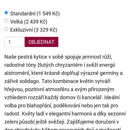
Standardní (1 549 Kč)
Velká (2 439 Kč)
Exkluzivní (3 329 Kč)
OBJEDNAT
Naše pestrá kytice v sobě spojuje jemnost růží,
radostné tóny žlutých chryzantém i svěží energii
alstromérií, které krásně doplňují výrazné germíny a
zářivé solidago. Tato kombinace květin vytváří
hřejivou, pozitivní atmosféru a svým přirozeným
vzhledem rozzáří každý domov či kancelář. Ideální
volba pro blahopřání, poděkování nebo jen tak pro
radost. Květy ladí v elegantní harmonii a díky sezonní
zeleni působí ještě svěžeji. Zajišťujeme doručení v
den objednávky během pracovních dnů s možností