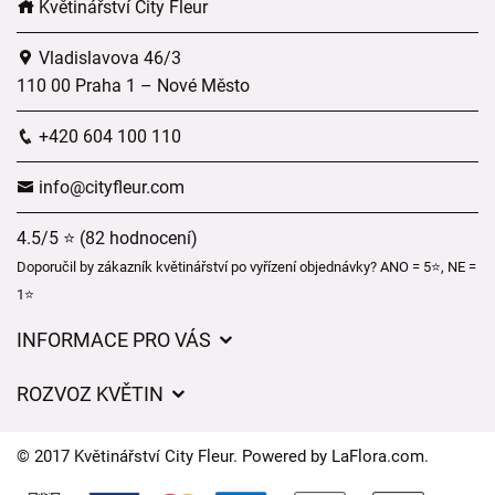
Květinářství City Fleur
Vladislavova 46/3
110 00 Praha 1 – Nové Město
+420 604 100 110
info@cityfleur.com
4.5/5 ⭐ (82 hodnocení)
Doporučil by zákazník květinářství po vyřízení objednávky? ANO = 5⭐, NE =
1⭐
INFORMACE PRO VÁS
Obchodní podmínky
ROZVOZ KVĚTIN
Pro firmy
Ceny za doručení
Ochrana osobních údajů
© 2017 Květinářství City Fleur. Powered by
LaFlora.com
.
Kam doručujeme květiny
Často kladené dotazy