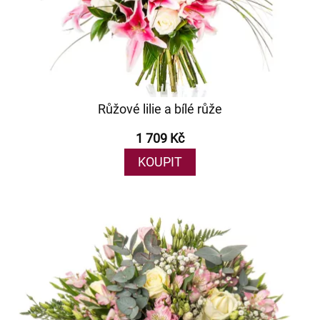
Růžové lilie a bílé růže
1 709 Kč
KOUPIT