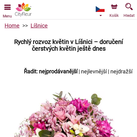
Objednávky přes e-shop přijímáme. Nejbližší možné
doručení je od 9.8.2026 z důvodu dovolené.
Košík
Hledat
Menu
Home
Líšnice
Rychlý rozvoz květin v Líšnici – doručení
čerstvých květin ještě dnes
Řadit:
nejprodávanější
|
nejlevnější
|
nejdražší