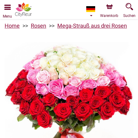
Bestellungen über unseren Onlineshop nehmen wir gerne
entgegen. Der frühestmögliche Liefertermin ist ab dem
09.08.2026 aufgrund von Betriebsurlaub.
Warenkorb
Suchen
Menu
Home
Rosen
Mega-Strauß aus drei Rosen