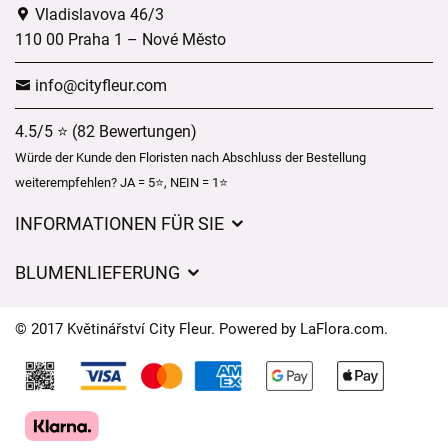
Vladislavova 46/3
110 00 Praha 1 – Nové Město
info@cityfleur.com
4.5/5 ⭐ (82 Bewertungen)
Würde der Kunde den Floristen nach Abschluss der Bestellung
weiterempfehlen? JA = 5⭐, NEIN = 1⭐
INFORMATIONEN FÜR SIE
Geschäftsbedingungen
BLUMENLIEFERUNG
Datenschutz
Liefergebühren
Lieferzeiten für Blumen – Übersicht der Möglichkeiten
© 2017 Květinářství City Fleur. Powered by
LaFlora.com
.
Wohin wir Blumen liefern
Cookies
Kontakt