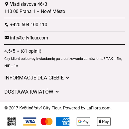
Vladislavova 46/3
110 00 Praha 1 – Nové Město
+420 604 100 110
info@cityfleur.com
4.5/5 ⭐ (81 opinii)
Czy klient poleciłby kwiaciarnię po zrealizowaniu zamówienia? TAK = 5⭐,
NIE = 1⭐
INFORMACJE DLA CIEBIE
Regulamin sklepu internetowego
DOSTAWA KWIATÓW
Ochrona danych osobowych
Opłaty za dostawę
Czasy dostawy kwiatów – przegląd możliwości
© 2017 Květinářství City Fleur. Powered by
LaFlora.com
.
Gdzie dostarczamy kwiaty
Ciasteczka