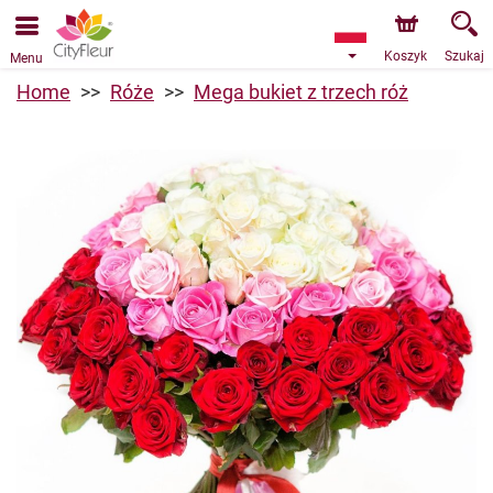
Przyjmujemy zamówienia za pośrednictwem naszego
sklepu internetowego. Najbliższy możliwy termin dostawy
to 07.08.2026 z powodu urlopu.
Koszyk
Szukaj
Menu
Home
Róże
Mega bukiet z trzech róż