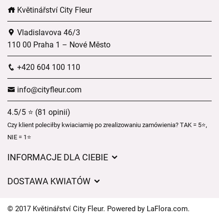
Květinářství City Fleur
Vladislavova 46/3
110 00 Praha 1 – Nové Město
+420 604 100 110
info@cityfleur.com
4.5/5 ⭐ (81 opinii)
Czy klient poleciłby kwiaciarnię po zrealizowaniu zamówienia? TAK = 5⭐,
NIE = 1⭐
INFORMACJE DLA CIEBIE
Regulamin sklepu internetowego
DOSTAWA KWIATÓW
Ochrona danych osobowych
Opłaty za dostawę
Czasy dostawy kwiatów – przegląd możliwości
© 2017 Květinářství City Fleur. Powered by
LaFlora.com
.
Gdzie dostarczamy kwiaty