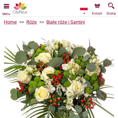
Przyjmujemy zamówienia za pośrednictwem naszego
sklepu internetowego. Najbliższy możliwy termin dostawy
to 07.08.2026 z powodu urlopu.
Koszyk
Szukaj
Menu
Home
Róże
Białe róże i Santini