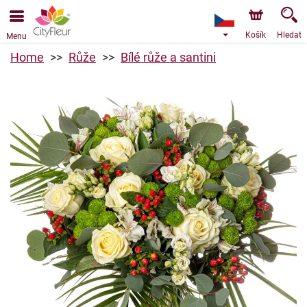
Objednávky přes e-shop přijímáme. Nejbližší možné
doručení je od 11.8.2026 z důvodu dovolené.
Košík
Hledat
Menu
Home
Růže
Bílé růže a santini