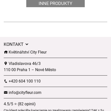
INNE PRODUKTY
KONTAKT
Květinářství City Fleur
Vladislavova 46/3
110 00 Praha 1 – Nové Město
+420 604 100 110
info@cityfleur.com
4.5/5 ⭐ (82 opinii)
Czy klient poleciłby kwiaciarnię po zrealizowaniu zamówienia? TAK = 5⭐,