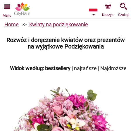
Przyjmujemy zamówienia za pośrednictwem naszego
sklepu internetowego. Najbliższy możliwy termin dostawy
to 10.08.2026 z powodu urlopu.
Koszyk
Szukaj
Menu
Home
Kwiaty na podziękowanie
Rozwóz i doręczenie kwiatów oraz prezentów
na wyjątkowe Podziękowania
Widok według:
bestsellery
|
najtańsze
|
Najdroższe